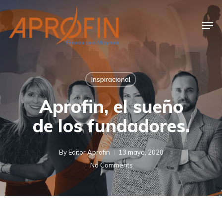
Skip
to
Men
main
content
Inspiracional
Aprofin, el sueño
de los fundadores.
By
Editor Aprofin
13 mayo, 2020
No Comments