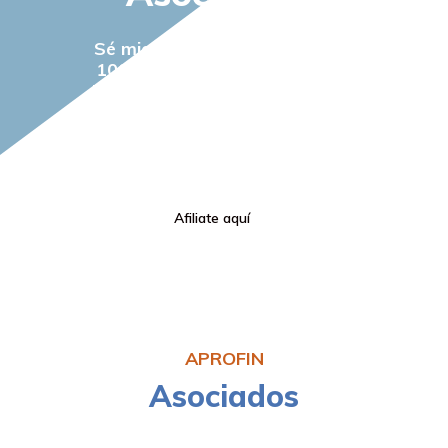
Sé miembro en una Asociación
100% INCLUSIVA en la Oferta
Financiera no Bancaria de todo
el Ecosistema de las Mipymes
Afiliate aquí
APROFIN
Asociados