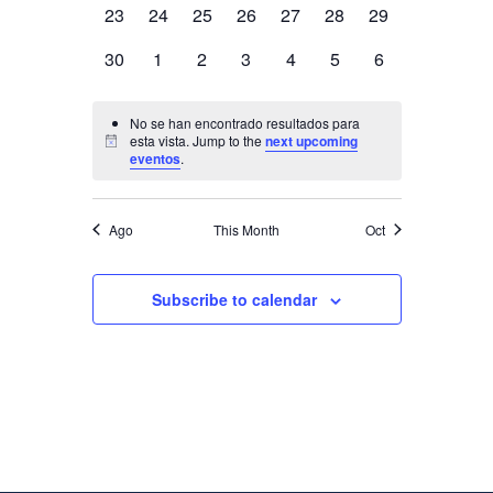
Eventos
0
0
0
0
0
0
0
23
24
25
26
27
28
29
eventos,
eventos,
eventos,
eventos,
eventos,
eventos,
eventos,
0
0
0
0
0
0
0
30
1
2
3
4
5
6
eventos,
eventos,
eventos,
eventos,
eventos,
eventos,
eventos,
No se han encontrado resultados para
esta vista. Jump to the
next upcoming
eventos
.
Ago
This Month
Oct
Subscribe to calendar