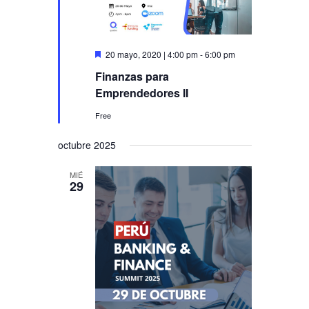
de
Eventos
Destacado
20 mayo, 2020 | 4:00 pm
-
6:00 pm
Finanzas para
Emprendedores II
Free
octubre 2025
MIÉ
29