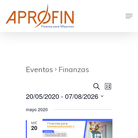
Skip
to
Men
main
content
Eventos
Finanzas
Navegació
Navegac
Buscar
List
20/05/2020
 - 
07/08/2026
de
de
Seleccionar
vistas
búsqueda
mayo 2020
fecha.
de
y
MIÉ
Evento
20
vistas