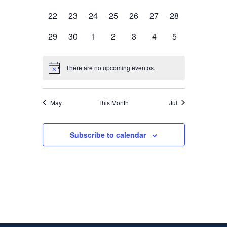
eventos,
eventos,
eventos,
eventos,
eventos,
eventos,
eventos,
de
0
0
0
0
0
0
0
22
23
24
25
26
27
28
Eventos
eventos,
eventos,
eventos,
eventos,
eventos,
eventos,
eventos,
0
0
0
0
0
0
0
29
30
1
2
3
4
5
eventos,
eventos,
eventos,
eventos,
eventos,
eventos,
eventos,
There are no upcoming eventos.
May
This Month
Jul
Subscribe to calendar