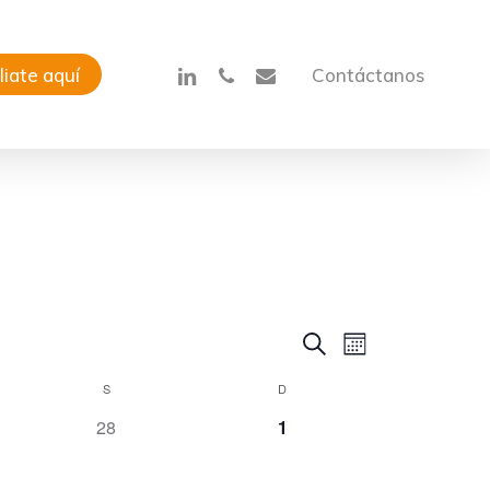
linkedin
phone
email
liate aquí
Contáctanos
Navegac
Navegac
Buscar
Month
de
S
D
de
0
0
28
1
vistas
búsqued
eventos,
eventos,
de