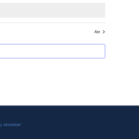
Abr
by
ziccosor