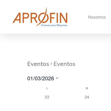
Skip
to
main
Nosotros
content
Eventos
Eventos
01/03/2026
Seleccionar
Calendario
L
M
fecha.
0
0
23
24
de
eventos,
eventos,