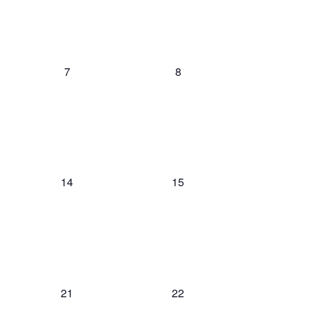
y
Evento
vistas
0
0
7
8
de
eventos,
eventos,
Eventos
0
0
14
15
eventos,
eventos,
0
0
21
22
eventos,
eventos,