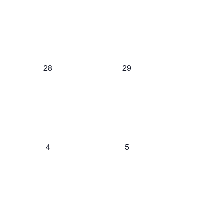
0
0
28
29
eventos,
eventos,
0
0
4
5
eventos,
eventos,